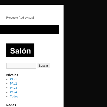
Proyecto Audiovisual
Niveles
PAV1
PAV2
PAV3
PAV4
Todos
Redes