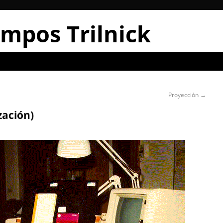
mpos Trilnick
Proyección
→
zación)