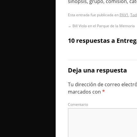
sinopsis, grupo, comisión, cát
Esta entrada fue publicada en
PAV1
,
Tod
←
Bill Viola en el Parque de la Memoria
10 respuestas a
Entreg
Deja una respuesta
Tu dirección de correo electr
marcados con
*
Comentario