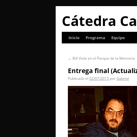
Cátedra Ca
Inicio
Programa
Equipo
←
Bill Viola en el Parque de la Memoria
Entrega final (Actuali
Publicado el
02/07/2013
por
Gabriel