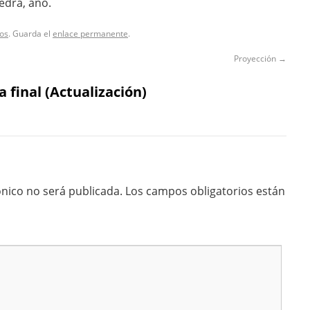
edra, año.
os
. Guarda el
enlace permanente
.
Proyección
→
a final (Actualización)
ónico no será publicada.
Los campos obligatorios están