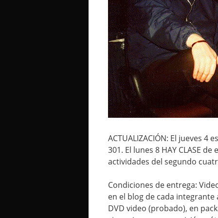
ACTUALIZACIÓN: El jueves 4 es 
301. El lunes 8 HAY CLASE de 
actividades del segundo cuatri
Condiciones de entrega: Vide
en el blog de cada integrante 
DVD video (probado), en packa