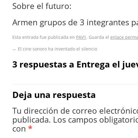
Sobre el futuro:
Armen grupos de 3 integrantes p
Esta entrada fue publicada en
PAV1
. Guarda el
enlace perm
←
El cine sonoro ha inventado el silencio
3 respuestas a
Entrega el jue
Deja una respuesta
Tu dirección de correo electrónic
publicada.
Los campos obligatori
con
*