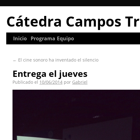
Cátedra Campos Tr
Inicio
Programa
Equipo
←
El cine sonoro ha inventado el silencio
Entrega el jueves
Publicado el
10/06/2014
por
Gabriel