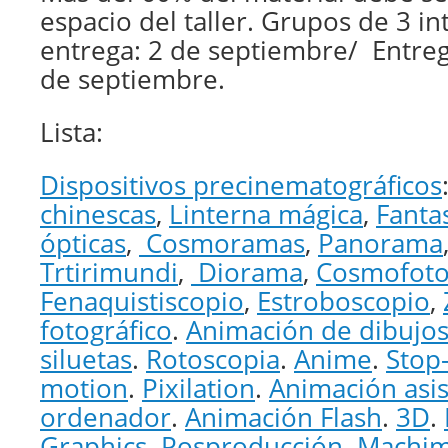
espacio del taller. Grupos de 3 in
entrega: 2 de septiembre/ Entreg
de septiembre.
Lista:
Dispositivos precinematográficos
chinescas
,
Linterna mágica
,
Fanta
ópticas
,
Cosmoramas
,
Panorama
Trtirimundi
,
Diorama
,
Cosmofoto
Fenaquistiscopio
,
Estroboscopio
,
fotográfico
.
Animación de dibujo
siluetas
.
Rotoscopia
.
Anime
.
Stop
motion
.
Pixilation
.
Animación asis
ordenador
.
Animación Flash
.
3D
.
Graphics
.
Posproducción
.
Machim