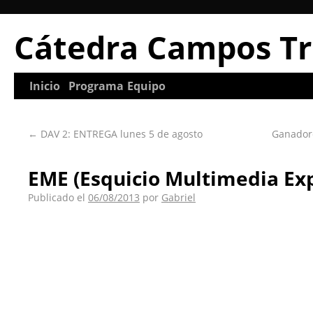
Cátedra Campos Tr
Inicio
Programa
Equipo
←
DAV 2: ENTREGA lunes 5 de agosto
Ganadore
EME (Esquicio Multimedia Ex
Publicado el
06/08/2013
por
Gabriel