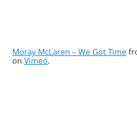
Moray McLaren – We Got Time
f
on
Vimeo
.