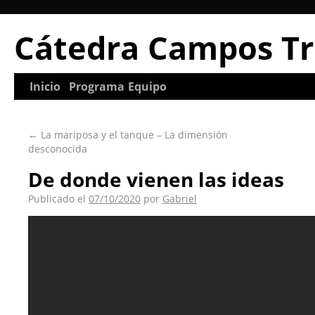
Cátedra Campos Tr
Inicio
Programa
Equipo
←
La mariposa y el tanque – La dimensión
desconocida
De donde vienen las ideas
Publicado el
07/10/2020
por
Gabriel