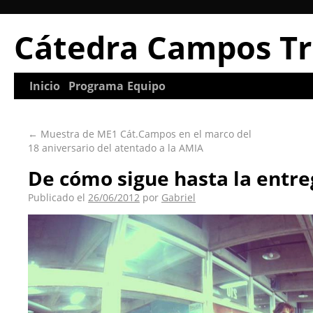
Cátedra Campos Tr
Inicio
Programa
Equipo
←
Muestra de ME1 Cát.Campos en el marco del
18 aniversario del atentado a la AMIA
De cómo sigue hasta la entre
Publicado el
26/06/2012
por
Gabriel