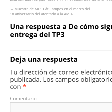
←
Muestra de ME1 Cát.Campos en el marco del
18 aniversario del atentado a la AMIA
Una respuesta a
De cómo sig
entrega del TP3
Deja una respuesta
Tu dirección de correo electrónic
publicada.
Los campos obligatori
con
*
Comentario