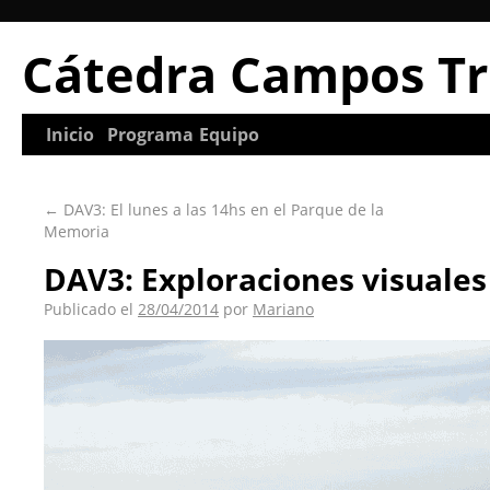
Cátedra Campos Tr
Inicio
Programa
Equipo
←
DAV3: El lunes a las 14hs en el Parque de la
Memoria
DAV3: Exploraciones visuales
Publicado el
28/04/2014
por
Mariano