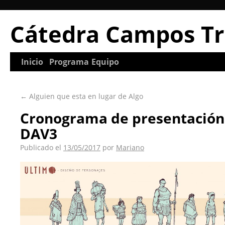
Cátedra Campos Tr
Inicio
Programa
Equipo
←
Alguien que esta en lugar de Algo
Cronograma de presentación
DAV3
Publicado el
13/05/2017
por
Mariano