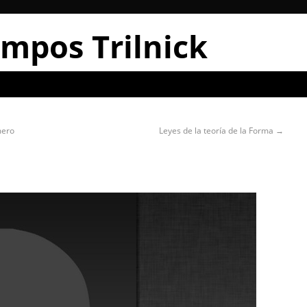
mpos Trilnick
mero
Leyes de la teoría de la Forma
→