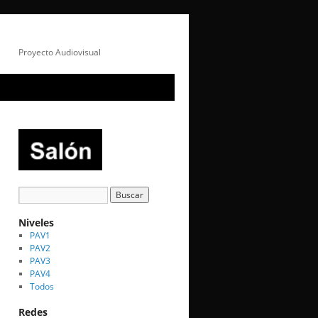
Proyecto Audiovisual
Niveles
PAV1
PAV2
PAV3
PAV4
Todos
Redes