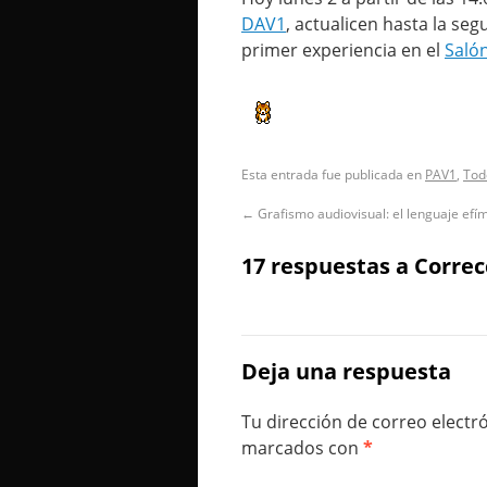
DAV1
, actualicen hasta la se
primer experiencia en el
Saló
Esta entrada fue publicada en
PAV1
,
Tod
←
Grafismo audiovisual: el lenguaje efí
17 respuestas a
Correc
Deja una respuesta
Tu dirección de correo electr
marcados con
*