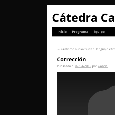
Cátedra Ca
Inicio
Programa
Equipo
←
Grafismo audiovisual: el lenguaje efí
Corrección
Publicado el
02/04/2012
por
Gabriel