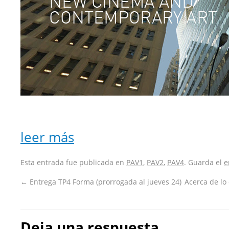
leer más
Esta entrada fue publicada en
PAV1
,
PAV2
,
PAV4
. Guarda el
e
←
Entrega TP4 Forma (prorrogada al jueves 24)
Acerca de lo o
Deja una respuesta