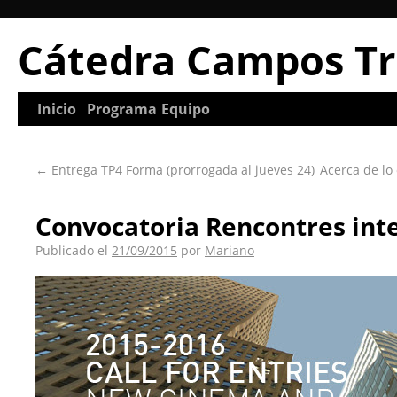
Cátedra Campos Tr
Inicio
Programa
Equipo
←
Entrega TP4 Forma (prorrogada al jueves 24)
Acerca de lo o
Convocatoria Rencontres int
Publicado el
21/09/2015
por
Mariano