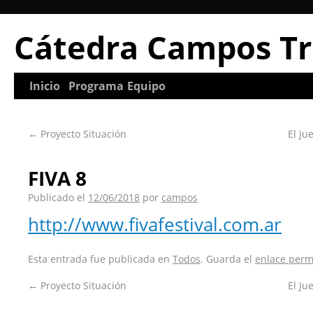
Cátedra Campos Tr
Inicio
Programa
Equipo
←
Proyecto Situación
El Ju
FIVA 8
Publicado el
12/06/2018
por
campos
http://www.fivafestival.com.ar
Esta entrada fue publicada en
Todos
. Guarda el
enlace per
←
Proyecto Situación
El Ju