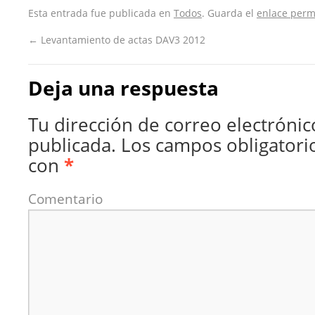
Esta entrada fue publicada en
Todos
. Guarda el
enlace per
←
Levantamiento de actas DAV3 2012
Deja una respuesta
Tu dirección de correo electrónic
publicada.
Los campos obligatori
con
*
Comentario