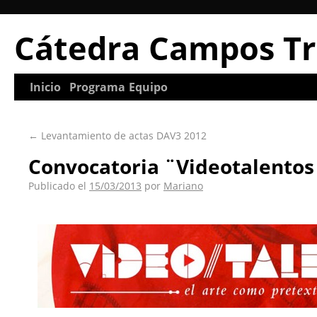
Cátedra Campos Tr
Inicio
Programa
Equipo
←
Levantamiento de actas DAV3 2012
Convocatoria ¨Videotalentos
Publicado el
15/03/2013
por
Mariano