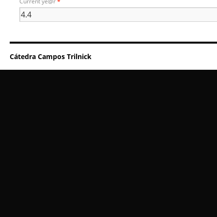
Current ye@r
*
Cátedra Campos Trilnick