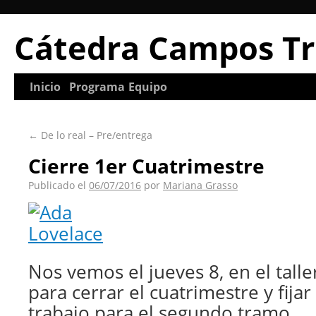
Cátedra Campos Tr
Inicio
Programa
Equipo
←
De lo real – Pre/entrega
Cierre 1er Cuatrimestre
Publicado el
06/07/2016
por
Mariana Grasso
Nos vemos el jueves 8, en el taller
para cerrar el cuatrimestre y fijar
trabajo para el segundo tramo.