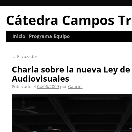
Cátedra Campos Tr
Inicio
Programa
Equipo
←
El cazador
Charla sobre la nueva Ley de
Audiovisuales
Publicado el
04/06/2009
por
Gabriel