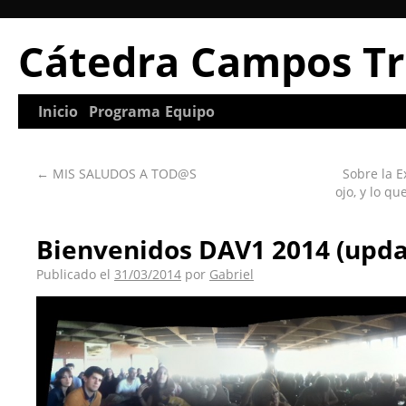
Cátedra Campos Tr
Inicio
Programa
Equipo
←
MIS SALUDOS A TOD@S
Sobre la E
ojo, y lo q
Bienvenidos DAV1 2014 (upda
Publicado el
31/03/2014
por
Gabriel