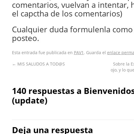
comentarios, vuelvan a intentar, 
el capctha de los comentarios)
Cualquier duda formulenla como 
posteo.
Esta entrada fue publicada en
PAV1
. Guarda el
enlace perm
←
MIS SALUDOS A TOD@S
Sobre la E
ojo, y lo q
140 respuestas a
Bienvenido
(update)
Deja una respuesta