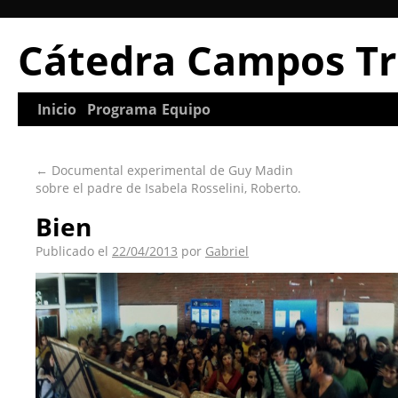
Cátedra Campos Tr
Inicio
Programa
Equipo
←
Documental experimental de Guy Madin
sobre el padre de Isabela Rosselini, Roberto.
Bien
Publicado el
22/04/2013
por
Gabriel