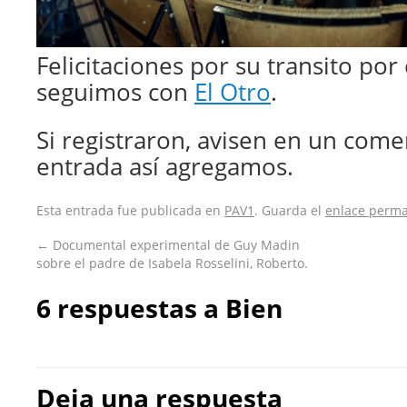
Felicitaciones por su transito por
seguimos con
El Otro
.
Si registraron, avisen en un come
entrada así agregamos.
Esta entrada fue publicada en
PAV1
. Guarda el
enlace perm
←
Documental experimental de Guy Madin
sobre el padre de Isabela Rosselini, Roberto.
6 respuestas a
Bien
Deja una respuesta