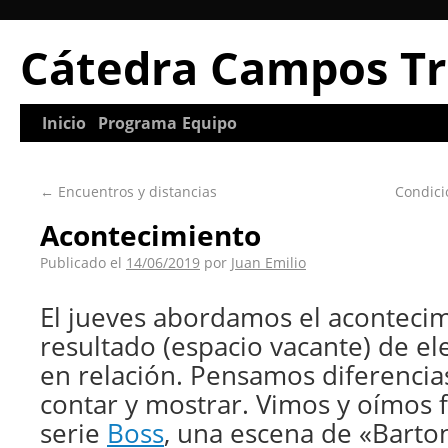
Cátedra Campos Tr
Inicio
Programa
Equipo
←
Encuentros y distancias
Condici
Acontecimiento
Publicado el
14/06/2019
por
Juan Emilio
El jueves abordamos el aconteci
resultado (espacio vacante) de e
en relación. Pensamos diferenci
contar y mostrar. Vimos y oímos 
serie
Boss
, una escena de «Barto