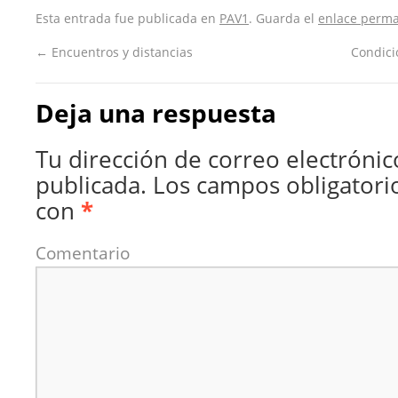
Esta entrada fue publicada en
PAV1
. Guarda el
enlace perm
←
Encuentros y distancias
Condici
Deja una respuesta
Tu dirección de correo electrónic
publicada.
Los campos obligatori
con
*
Comentario