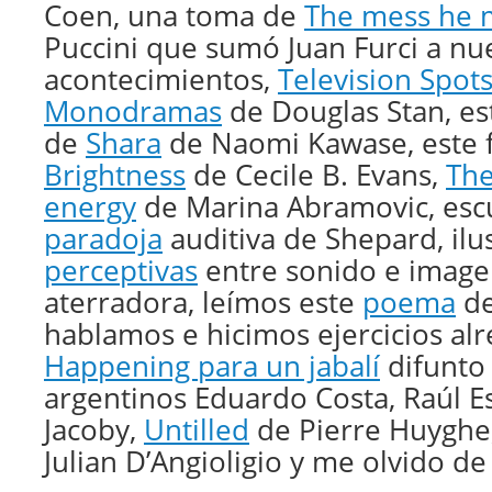
Coen, una toma de
The mess he
Puccini que sumó Juan Furci a nu
acontecimientos,
Television Spot
Monodramas
de Douglas Stan, es
de
Shara
de Naomi Kawase, este
Brightness
de Cecile B. Evans,
The
energy
de Marina Abramovic, esc
paradoja
auditiva de Shepard, ilu
perceptivas
entre sonido e imagen
aterradora, leímos este
poema
de
hablamos e hicimos ejercicios al
Happening para un jabalí
difunto 
argentinos Eduardo Costa, Raúl E
Jacoby,
Untilled
de Pierre Huyghe
Julian D’Angioligio y me olvido de