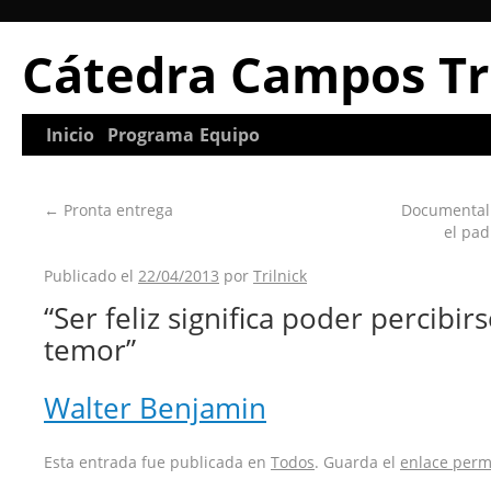
Cátedra Campos Tr
Inicio
Programa
Equipo
←
Pronta entrega
Documental
el pad
Publicado el
22/04/2013
por
Trilnick
“Ser feliz significa poder percibir
temor”
Walter Benjamin
Esta entrada fue publicada en
Todos
. Guarda el
enlace per