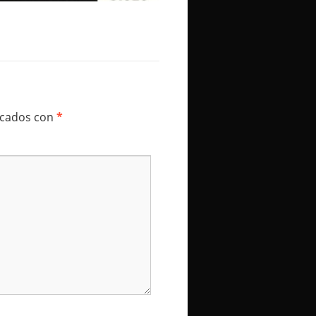
rcados con
*