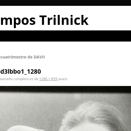
mpos Trilnick
 cuatrimestre de DAVII
d3lbbo1_1280
 tamaño completo es de
1280 × 859
pixels