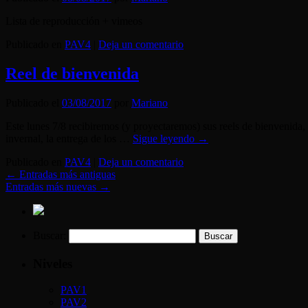
Lista de reproducción + vimeos
Publicado en
PAV4
|
Deja un comentario
Reel de bienvenida
Publicado el
03/08/2017
por
Mariano
Este lunes 7/8 recibiremos (y proyectaremos) sus reels de bienvenida,
invernal, la entrega de los …
Sigue leyendo
→
Publicado en
PAV4
|
Deja un comentario
←
Entradas más antiguas
Entradas más nuevas
→
Buscar:
Niveles
PAV1
PAV2