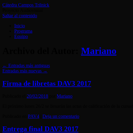
Cátedra Campos Trilnick
Proyecto Audiovisual
Saltar al contenido
Inicio
Programa
Equipo
Archivo del Autor:
Mariano
←
Entradas más antiguas
Entradas más nuevas
→
Firma de libretas DAV3 2017
Publicado el
20/02/2018
por
Mariano
El próximo lunes 26/2 se llenarán las actas de calificación de la cursa
Publicado en
PAV4
|
Deja un comentario
Entrega final DAV3 2017