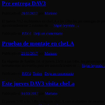
Pre entrega DAV3
Publicado el
28/11/2017
por
Mariano
El jueves 7/12 recibiremos en cheLA a las 14hs las pre entregas de pr
aproximadamente 2 minutos de …
Sigue leyendo
→
Publicado en
PAV4
|
Deja un comentario
Pruebas de montaje en cheLA
Publicado el
21/11/2017
por
Mariano
En vísperas de Satélite 14, el jueves 23/11 a las 14hs. los proyectos 
herramientas necesarias para ser autosuficientes en …
Sigue leyendo
Publicado en
PAV4
,
Todos
|
Deja un comentario
Este jueves DAV3 visita cheLa
Publicado el
03/10/2017
por
Mariano
El jueves 5/10 a las 14hs visitamos cheLA con el objetivo de recorrer e