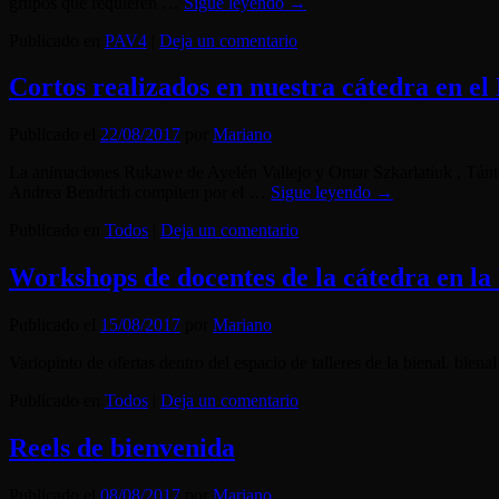
grupos que requieren …
Sigue leyendo
→
Publicado en
PAV4
|
Deja un comentario
Cortos realizados en nuestra cátedra en el
Publicado el
22/08/2017
por
Mariano
La animaciones Rukawe de Ayelén Vallejo y Omar Szkarlatiuk , Tántal
Andrea Bendrich compiten por el …
Sigue leyendo
→
Publicado en
Todos
|
Deja un comentario
Workshops de docentes de la cátedra en l
Publicado el
15/08/2017
por
Mariano
Variopinto de ofertas dentro del espacio de talleres de la bienal. bien
Publicado en
Todos
|
Deja un comentario
Reels de bienvenida
Publicado el
08/08/2017
por
Mariano