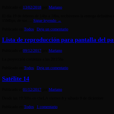
Publicado el
13/02/2018
por
Mariano
El dia 19 de febrero de 14hs a 18hs, recibiremos la entrega definiti
15Mbps, de sus …
Sigue leyendo
→
Publicado en
Todos
|
Deja un comentario
Lista de reproducción para pantalla del pa
Publicado el
09/12/2017
por
Mariano
La proyección comienza a las 20:15hs
Publicado en
Todos
|
Deja un comentario
Satélite 14
Publicado el
01/12/2017
por
Mariano
Desde las 19:30hs en cheLA viernes 8 y sábado 9 de diciembre
Publicado en
Todos
|
1 comentario