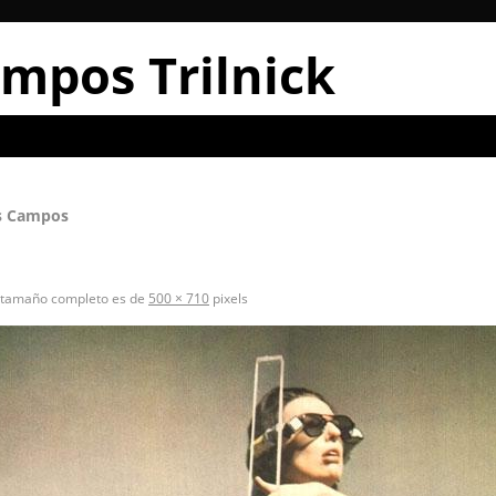
mpos Trilnick
s Campos
 tamaño completo es de
500 × 710
pixels