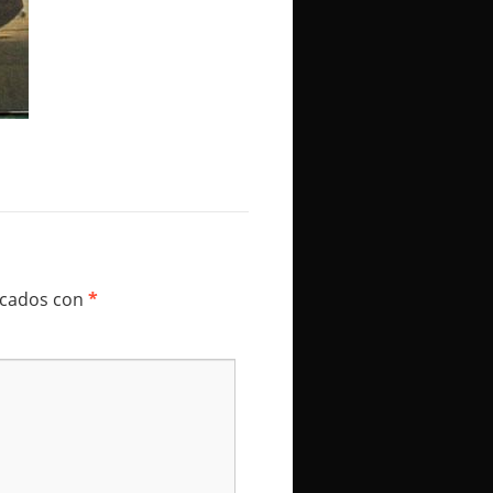
rcados con
*