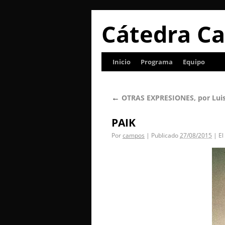
Cátedra Ca
Inicio
Programa
Equipo
←
OTRAS EXPRESIONES, por Lui
PAIK
Por
campos
|
Publicado
27/08/2015
|
El