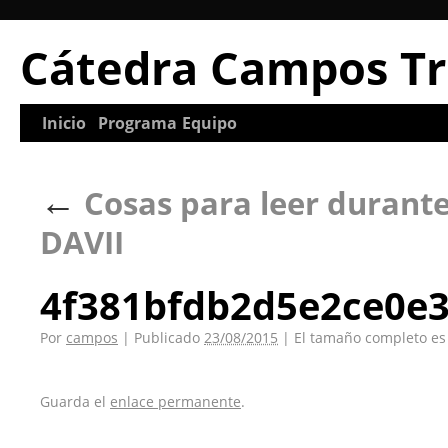
Cátedra Campos Tr
Inicio
Programa
Equipo
←
Cosas para leer durante
DAVII
4f381bfdb2d5e2ce0e3
Por
campos
|
Publicado
23/08/2015
|
El tamaño completo e
Guarda el
enlace permanente
.