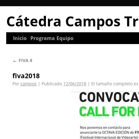
Cátedra Campos Tr
Inicio
Programa
Equipo
←
FIVA 8
fiva2018
Por
campos
|
Publicado
12/06/2018
|
El tamaño completo e