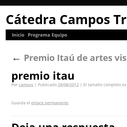
Cátedra Campos Tr
Inicio
Programa
Equipo
←
Premio Itaú de artes vi
premio itau
Por
campos
|
Publicado
28/08/2012
|
El tamaño completo e
Guarda el
enlace permanente
.