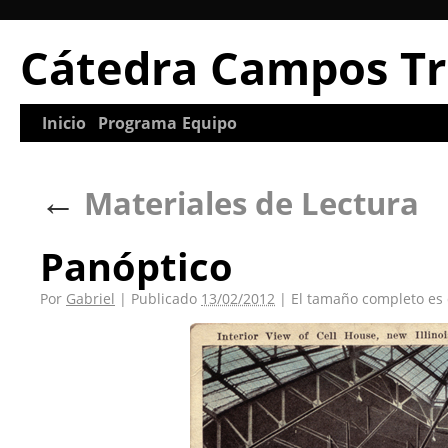
Cátedra Campos Tr
Inicio
Programa
Equipo
←
Materiales de Lectura
Panóptico
Por
Gabriel
|
Publicado
13/02/2012
|
El tamaño completo es